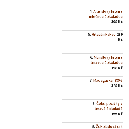
Arašídový krém s
mléčnou čokoládou
198 Kč
Rituální kakao
239
Kč
Mandlový krém s
tmavou čokoládou
198 Kč
Madagaskar 80%
148 Kč
Čoko pecičky v
tmavé čokoládě
155 Kč
Čokoládová drť