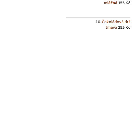
mléčná
155 Kč
Čokoládová drť
tmavá
155 Kč