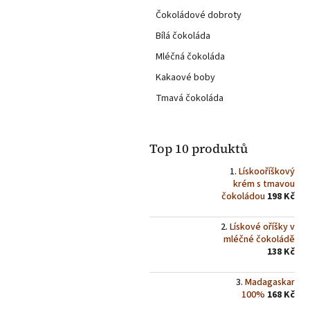
kategorie
p
Čokoládové dobroty
a
Bílá čokoláda
n
e
Mléčná čokoláda
l
Kakaové boby
Tmavá čokoláda
Top 10 produktů
Lískooříškový
krém s tmavou
čokoládou
198 Kč
Lískové oříšky v
mléčné čokoládě
138 Kč
Madagaskar
100%
168 Kč