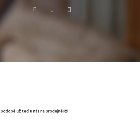
Nákupní
Hledat
Přihlášení
košík
é podobě už teď u nás na prodejně!😍