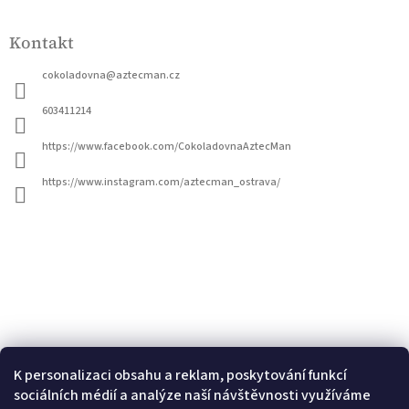
Z
á
Kontakt
p
a
cokoladovna
@
aztecman.cz
t
í
603411214
https://www.facebook.com/CokoladovnaAztecMan
https://www.instagram.com/aztecman_ostrava/
K personalizaci obsahu a reklam, poskytování funkcí
sociálních médií a analýze naší návštěvnosti využíváme