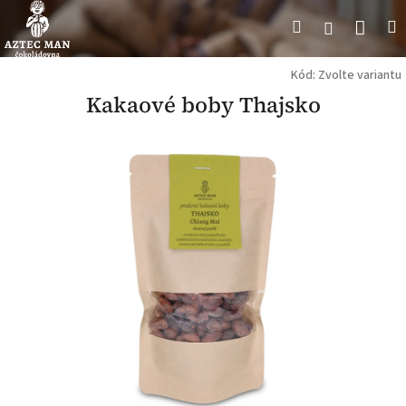
Přejít
Náku
Hledat
M
Přihlášení
na
obsah
koší
Kód:
Zvolte variantu
Kakaové boby Thajsko