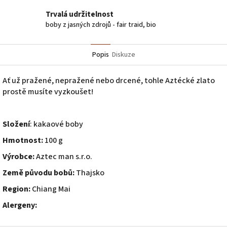
Trvalá udržitelnost
boby z jasných zdrojů - fair traid, bio
Popis
Diskuze
Ať už pražené, nepražené nebo drcené, tohle Aztécké zlato
prostě musíte vyzkoušet!
Složení
: kakaové boby
Hmotnost:
100 g
Výrobce:
Aztec man s.r.o.
Země původu bobů:
Thajsko
Region:
Chiang Mai
Alergeny: