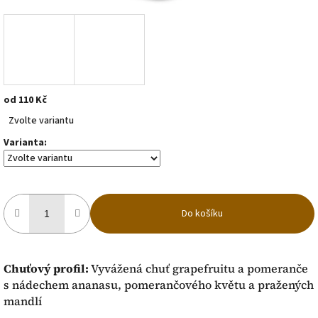
od
110 Kč
Měrná
Zvolte variantu
cena:
Varianta:
Do košíku
Chuťový profil:
Vyvážená chuť grapefruitu a pomeranče
s nádechem ananasu, pomerančového květu a pražených
mandlí