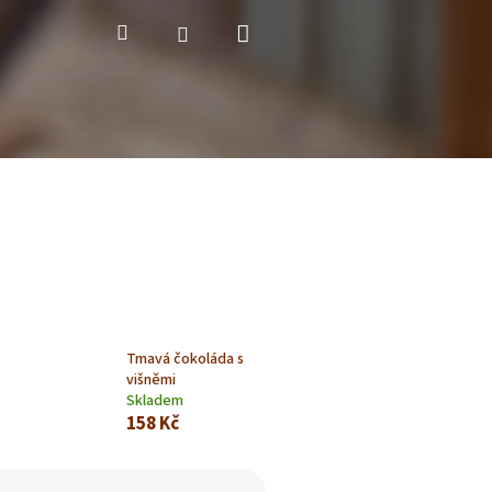
Nákupní
Hledat
Přihlášení
košík
Tmavá čokoláda s
višněmi
Skladem
158 Kč