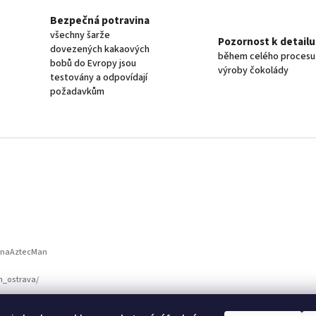
Bezpečná potravina
všechny šarže
Pozornost k detailu
dovezených kakaových
během celého procesu
bobů do Evropy jsou
výroby čokolády
testovány a odpovídají
požadavkům
vnaAztecMan
n_ostrava/