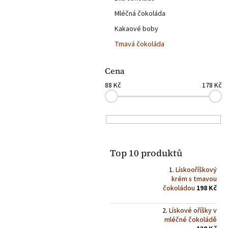
n
e
Mléčná čokoláda
l
Kakaové boby
Tmavá čokoláda
Cena
88
Kč
178
Kč
Top 10 produktů
Lískooříškový
krém s tmavou
čokoládou
198 Kč
Lískové oříšky v
mléčné čokoládě