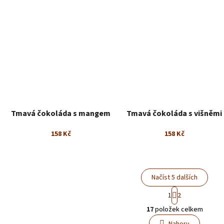
Tmavá čokoláda s mangem
Tmavá čokoláda s višněmi
158 Kč
158 Kč
Načíst 5 dalších
S
1
2
t
O
r
17
položek celkem
v
á
l
n
Nahoru