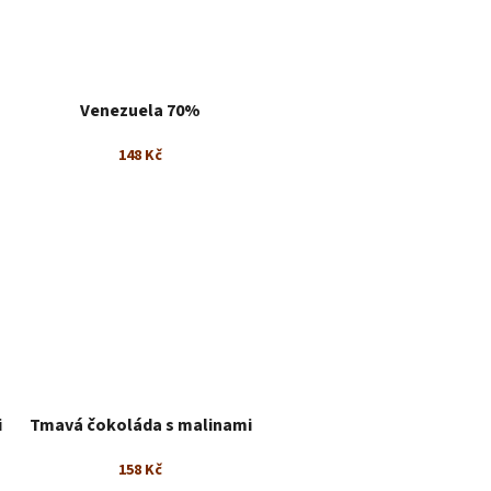
Venezuela 70%
148 Kč
i
Tmavá čokoláda s malinami
158 Kč