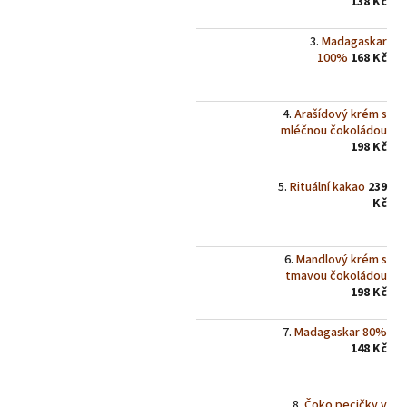
138 Kč
Madagaskar
100%
168 Kč
Arašídový krém s
mléčnou čokoládou
198 Kč
Rituální kakao
239
Kč
Mandlový krém s
tmavou čokoládou
198 Kč
Madagaskar 80%
148 Kč
Čoko pecičky v