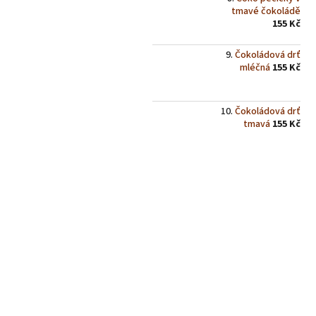
tmavé čokoládě
155 Kč
Čokoládová drť
mléčná
155 Kč
Čokoládová drť
tmavá
155 Kč