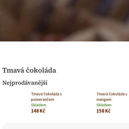
Tmavá čokoláda
Nejprodávanější
Tmavá čokoláda s
Tmavá čokoláda s
pomerančem
mangem
Skladem
Skladem
148 Kč
158 Kč
Ř