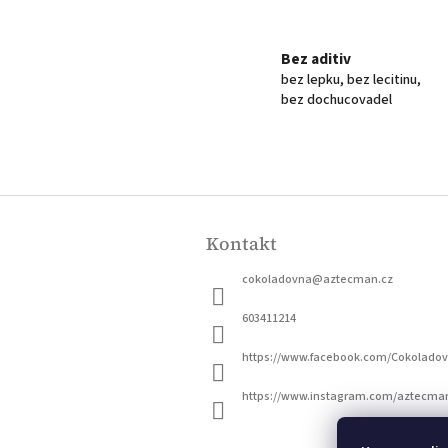
Bez aditiv
bez lepku, bez lecitinu,
bez dochucovadel
Z
á
Kontakt
p
a
cokoladovna
@
aztecman.cz
t
í
603411214
https://www.facebook.com/Cokolado
https://www.instagram.com/aztecma