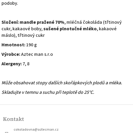
podoby.
Složení:
mandle pražené 70%
, mléčná čokoláda (třtinový
cukr, kakaové boby,
sušené plnotučné mléko
, kakaové
máslo), třtinový cukr
Hmotnost:
190 g
Výrobce:
Aztec man s.r.o
Alergeny:
7, 8
Může obsahovat stopy dalších skořápkových plodů a mléka.
Skladujte v temnu a suchu při teplotě do 25°C.
Z
á
Kontakt
p
a
cokoladovna
@
aztecman.cz