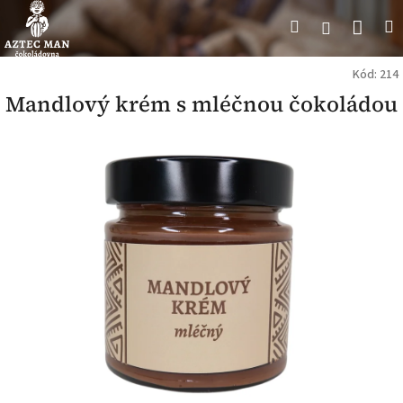
Přejít
Náku
Hledat
M
Přihlášení
na
obsah
koší
Kód:
214
Mandlový krém s mléčnou čokoládou