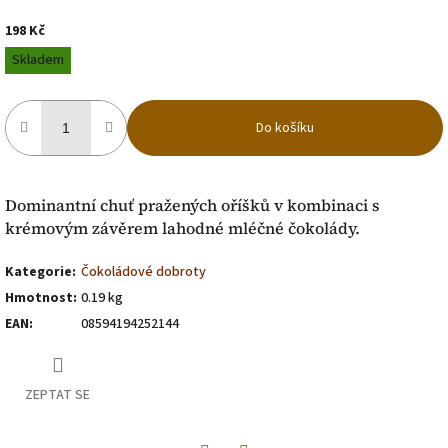
198 Kč
Měrná
Skladem
cena:
Do košíku
Dominantní chuť pražených oříšků v kombinaci s
krémovým závěrem lahodné mléčné čokolády.
Kategorie
:
Čokoládové dobroty
Hmotnost
:
0.19 kg
EAN
:
08594194252144
ZEPTAT SE