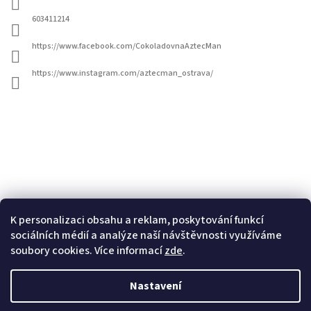
t
í
603411214
https://www.facebook.com/CokoladovnaAztecMan
https://www.instagram.com/aztecman_ostrava/
K personalizaci obsahu a reklam, poskytování funkcí
sociálních médií a analýze naší návštěvnosti využíváme
soubory cookies. Více informací
zde
.
Nastavení