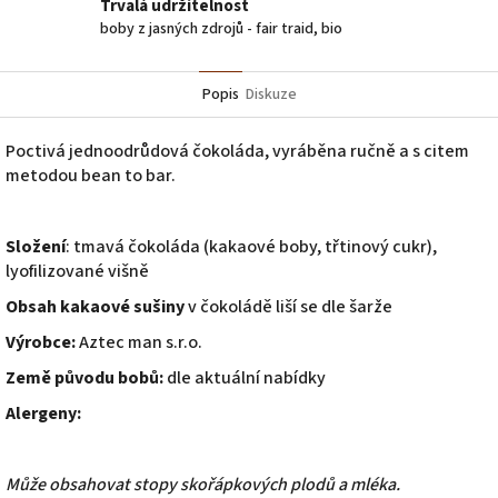
Trvalá udržitelnost
boby z jasných zdrojů - fair traid, bio
Popis
Diskuze
Poctivá jednoodrůdová čokoláda, vyráběna ručně a s citem
metodou bean to bar.
Složení
: tmavá čokoláda (kakaové boby, třtinový cukr),
lyofilizované višně
Obsah kakaové sušiny
v čokoládě liší se dle šarže
Výrobce:
Aztec man s.r.o.
Země původu bobů:
dle aktuální nabídky
Alergeny:
Může obsahovat stopy skořápkových plodů a mléka.