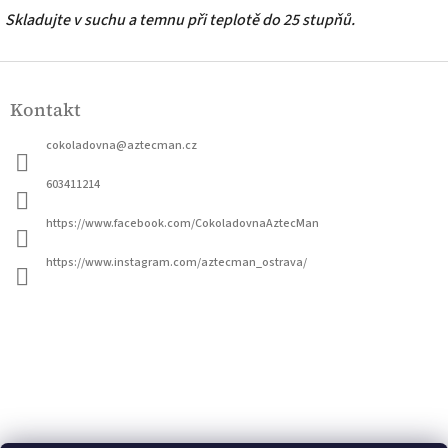
Skladujte v suchu a temnu při teplotě do 25 stupňů.
Z
á
Kontakt
p
a
cokoladovna
@
aztecman.cz
t
í
603411214
https://www.facebook.com/CokoladovnaAztecMan
https://www.instagram.com/aztecman_ostrava/