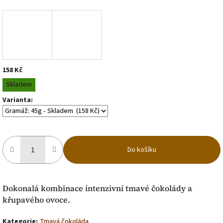
158 Kč
Měrná
Skladem
cena:
Varianta:
Do košíku
Dokonalá kombinace intenzivní tmavé čokolády a
křupavého ovoce.
Kategorie
:
Tmavá čokoláda