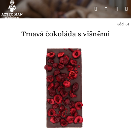
Přejít
Náku
Hledat
M
Přihlášení
na
obsah
koší
Kód:
61
Tmavá čokoláda s višněmi