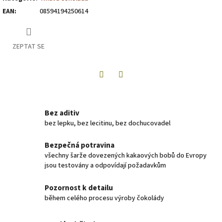
EAN
:
08594194250614
ZEPTAT SE
Twitter
Facebook
Bez aditiv
bez lepku, bez lecitinu, bez dochucovadel
Bezpečná potravina
všechny šarže dovezených kakaových bobů do Evropy
jsou testovány a odpovídají požadavkům
Pozornost k detailu
během celého procesu výroby čokolády