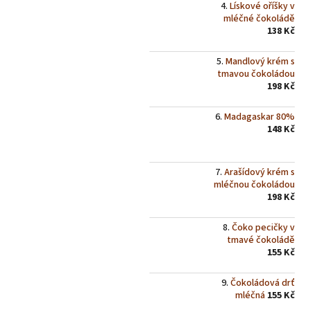
Lískové oříšky v
mléčné čokoládě
138 Kč
Mandlový krém s
tmavou čokoládou
198 Kč
Madagaskar 80%
148 Kč
Arašídový krém s
mléčnou čokoládou
198 Kč
Čoko pecičky v
tmavé čokoládě
155 Kč
Čokoládová drť
mléčná
155 Kč