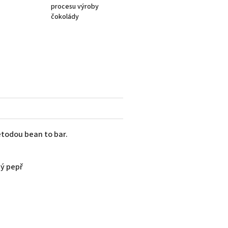
procesu výroby
čokolády
todou bean to bar.
ný pepř