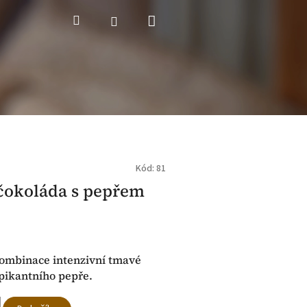
Nákupní
Hledat
Přihlášení
košík
Kód:
81
čokoláda s pepřem
ombinace intenzivní tmavé
pikantního pepře.