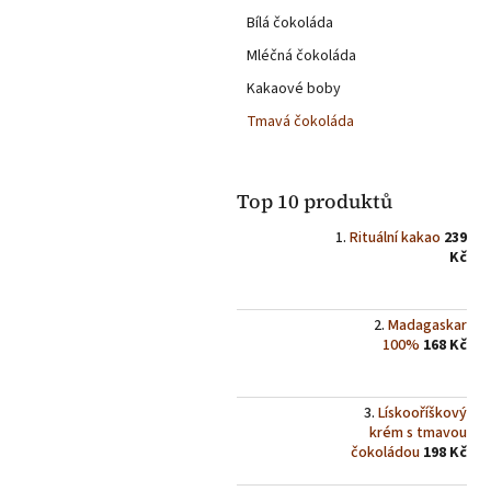
a
Bílá čokoláda
n
e
Mléčná čokoláda
l
Kakaové boby
Tmavá čokoláda
Top 10 produktů
Rituální kakao
239
Kč
Madagaskar
100%
168 Kč
Lískooříškový
krém s tmavou
čokoládou
198 Kč