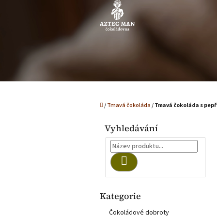
Přejít
na
obsah
Domů
/
Tmavá čokoláda
/
Tmavá čokoláda s pep
P
o
Vyhledávání
s
t
r
Hledat
a
n
n
Kategorie
Přeskočit
í
kategorie
p
Čokoládové dobroty