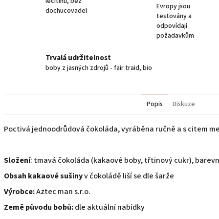
lecitinu, bez
Evropy jsou
dochucovadel
testovány a
odpovídají
požadavkům
Trvalá udržitelnost
boby z jasných zdrojů - fair traid, bio
Popis
Diskuze
Poctivá jednoodrůdová čokoláda, vyráběna ručně a s citem me
Složení
: tmavá čokoláda (kakaové boby, třtinový cukr), barev
Obsah kakaové sušiny
v čokoládě liší se dle šarže
Výrobce:
Aztec man s.r.o.
Země původu bobů:
dle aktuální nabídky