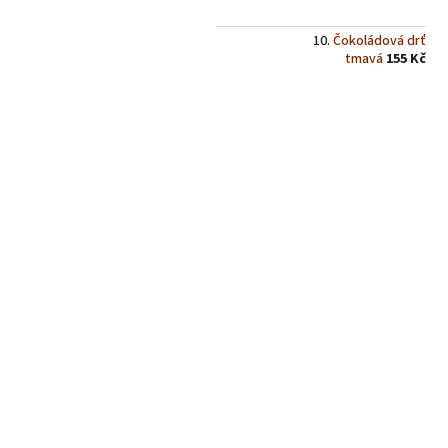
Čokoládová drť
tmavá
155 Kč