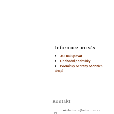
Informace pro vás
Jak nakupovat
Obchodní podmínky
Podmínky ochrany osobních
údajů
Z
á
Kontakt
p
a
cokoladovna
@
aztecman.cz
t