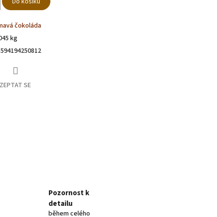
Do košíku
mavá čokoláda
045 kg
8594194250812
ZEPTAT SE
book
Pozornost k
detailu
během celého