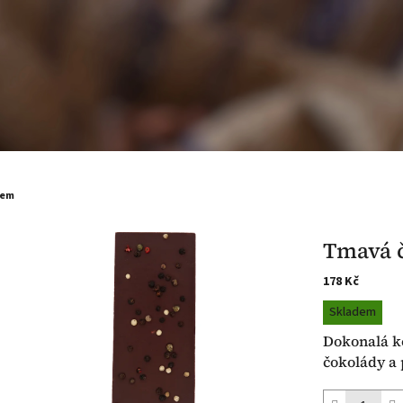
řem
Tmavá 
178 Kč
Měrná
Skladem
cena:
Dokonalá k
čokolády a 