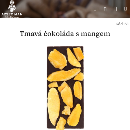
Přejít
Náku
Hledat
M
Přihlášení
na
obsah
koší
Kód:
63
Tmavá čokoláda s mangem