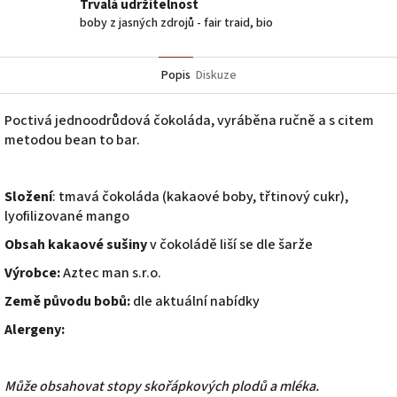
Trvalá udržitelnost
boby z jasných zdrojů - fair traid, bio
Popis
Diskuze
Poctivá jednoodrůdová čokoláda, vyráběna ručně a s citem
metodou bean to bar.
Složení
: tmavá čokoláda (kakaové boby, třtinový cukr),
lyofilizované mango
Obsah kakaové sušiny
v čokoládě liší se dle šarže
Výrobce:
Aztec man s.r.o.
Země původu bobů:
dle aktuální nabídky
Alergeny:
Může obsahovat stopy skořápkových plodů a mléka.