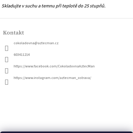
Skladujte v suchu a temnu při teplotě do 25 stupňů.
Z
á
Kontakt
p
a
cokoladovna
@
aztecman.cz
t
í
603411214
https://www.facebook.com/CokoladovnaAztecMan
https://www.instagram.com/aztecman_ostrava/