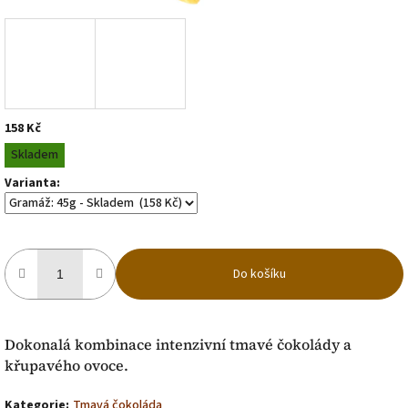
158 Kč
Měrná
Skladem
cena:
Varianta:
Do košíku
Dokonalá kombinace intenzivní tmavé čokolády a
křupavého ovoce.
Kategorie
:
Tmavá čokoláda