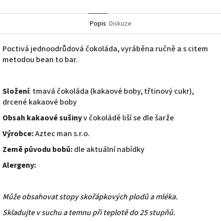
Popis
Diskuze
Poctivá jednoodrůdová čokoláda, vyráběna ručně a s citem
metodou bean to bar.
Složení
: tmavá čokoláda (kakaové boby, třtinový cukr),
drcené kakaové boby
Obsah kakaové sušiny
v čokoládě liší se dle šarže
Výrobce:
Aztec man s.r.o.
Země původu bobů:
dle aktuální nabídky
Alergeny:
Může obsahovat stopy skořápkových plodů a mléka.
Skladujte v suchu a temnu při teplotě do 25 stupňů.