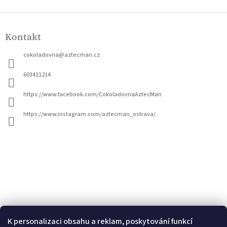
Z
á
Kontakt
p
a
cokoladovna
@
aztecman.cz
t
í
603411214
https://www.facebook.com/CokoladovnaAztecMan
https://www.instagram.com/aztecman_ostrava/
K personalizaci obsahu a reklam, poskytování funkcí