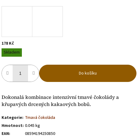
178 Kč
Měrná
Skladem
cena:
Do košíku
Dokonalá kombinace intenzivní tmavé čokolády a
křupavých drcených kakaových bobů.
Kategorie
:
Tmavá čokoláda
Hmotnost
:
0.045 kg
EAN
:
08594194250850