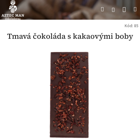
Přejít
Náku
Hledat
M
Přihlášení
na
obsah
koší
Kód:
85
Tmavá čokoláda s kakaovými boby