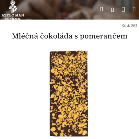
Přejít
Náku
Hledat
M
Přihlášení
na
obsah
koší
Kód:
268
Mléčná čokoláda s pomerančem