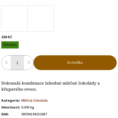
158 Kč
Měrná
Skladem
cena:
Do košíku
Dokonalá kombinace lahodné mléčné čokolády a
křupavého ovoce.
Kategorie
:
Mléčná čokoláda
Hmotnost
:
0.045 kg
EAN
:
08594194252687