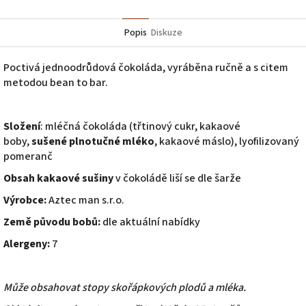
Popis
Diskuze
Poctivá jednoodrůdová čokoláda, vyráběna ručně a s citem
metodou bean to bar.
Složení
: mléčná čokoláda (třtinový cukr, kakaové
boby,
sušené plnotučné mléko
, kakaové máslo), lyofilizovaný
pomeranč
Obsah kakaové sušiny
v čokoládě liší se dle šarže
Výrobce:
Aztec man s.r.o.
Země původu bobů:
dle aktuální nabídky
Alergeny:
7
Může obsahovat stopy skořápkových plodů a mléka.