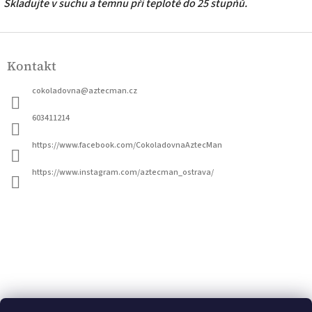
Skladujte v suchu a temnu při teplotě do 25 stupňů.
Z
á
Kontakt
p
a
cokoladovna
@
aztecman.cz
t
í
603411214
https://www.facebook.com/CokoladovnaAztecMan
https://www.instagram.com/aztecman_ostrava/